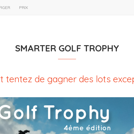
RGER
PRIX
SMARTER GOLF TROPHY
t tentez de gagner des lots exce