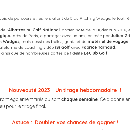
bois de parcours et les fers allant du 5 au Pitching Wedge, le tout ré
de l’
Albatros
au
Golf National
, ancien hôte de la Ryder cup 2018, 
égique
près de Paris, à partager avec un ami, animée par
Julien Gr
es
Wedges
, mais aussi des balles, gants et du
matériel de voyage
ateforme de coaching vidéo
iSi Golf
avec
Fabrice Tarnaud
,
, ainsi que de nombreuses cartes de fidelité
LeClub Golf
,
Nouveauté 2023 : Un tirage hebdomadaire !
eront également tirés au sort
chaque semaine
. Cela donne e
u pour le tirage final.
Astuce : Doubler vos chances de gagner !