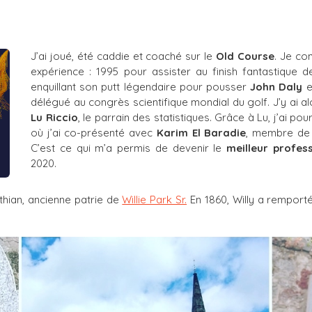
J’ai joué, été caddie et coaché sur le
Old Course
. Je co
expérience : 1995 pour assister au finish fantastique 
enquillant son putt légendaire pour pousser
John Daly
e
délégué au congrès scientifique mondial du golf. J’y ai a
Lu Riccio
, le parrain des statistiques. Grâce à Lu, j’ai po
où j’ai co-présenté avec
Karim El Baradie
, membre de 
C’est ce qui m’a permis de devenir le
meilleur profes
2020.
othian, ancienne patrie de
Willie Park Sr.
En 1860, Willy a remporté