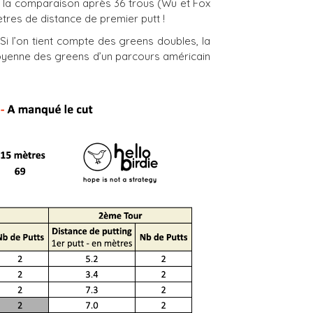
es la comparaison après 36 trous (Wu et Fox
ètres de distance de premier putt !
Si l’on tient compte des greens doubles, la
 moyenne des greens d’un parcours américain