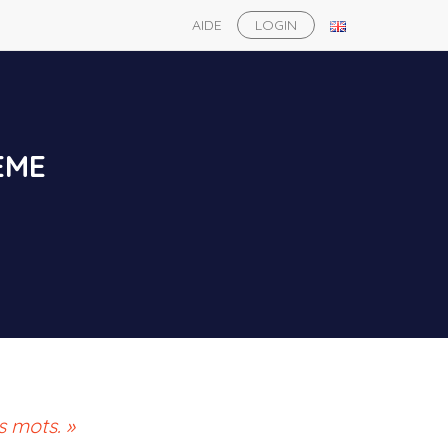
AIDE
LOGIN
ÈME
s mots. »