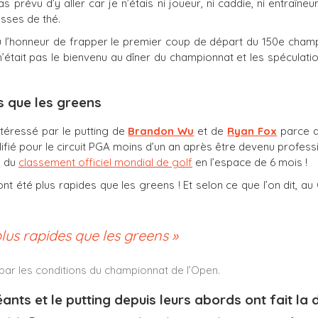
prévu d’y aller car je n’étais ni joueur, ni caddie, ni entraîneur
sses de thé.
u l’honneur de frapper le premier coup de départ du 150e champ
’était pas le bienvenu au dîner du championnat et les spéculatio
s que les greens
ntéressé par le putting de
Brandon Wu
et de
Ryan Fox
parce qu
alifié pour le circuit PGA moins d’un an après être devenu profes
g du
classement officiel mondial de golf
en l’espace de 6 mois !
nt été plus rapides que les greens ! Et selon ce que l’on dit, au
lus rapides que les greens »
 par les conditions du championnat de l’Open.
nts et le putting depuis leurs abords ont fait la 