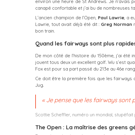
environ une heure de St Andrews. Je n’avais pas 
canapé confortable et j’ai bu de nombreuses ta
L’ancien champion de l’Open,
Paul Lawrie
, a e
Lawrie, tout avait déjà été dit :
Greg Norman
n
bon train.
Quand les fairways sont plus rapide
De mon côté de l’histoire du 150ème, j’ai été i
jouent tous deux un excellent golf. Wu s’est qu
Fox est pour sa part passé du 213e au 46e ran
Ce doit être la première fois que les fairways o
Jug.
« Je pense que les fairways sont p
Scottie Scheffler, numéro un mondial, stupéfait
The Open : La maîtrise des greens géa